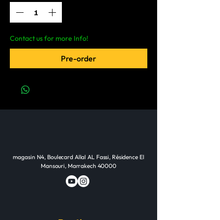
Contact us for more Info!
Pre-order
magasin N4, Boulecard Allal AL Fassi, Résidence El
Mansouri, Marrakech 40000