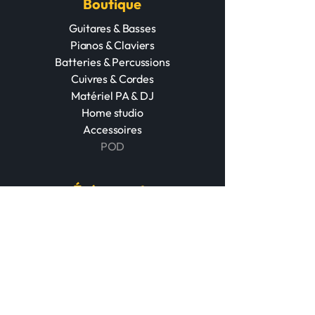
Boutique
Guitares & Basses
Pianos & Claviers
Batteries & Percussions
Cuivres & Cordes
Matériel PA & DJ
Home studio
Accessoires
POD
Événements
Booking d’Artistes
Audio Pro & Lumière
Traitement Acoustique
Contact