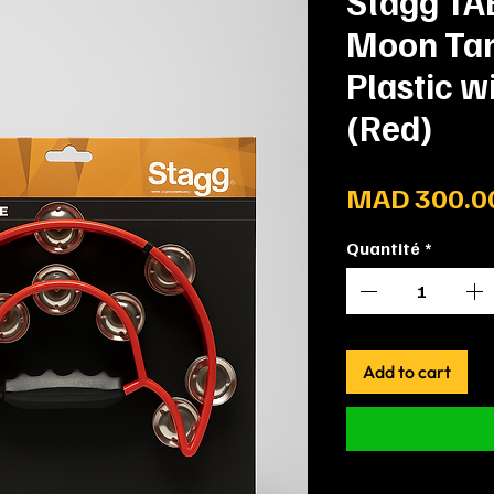
Stagg TAB
Moon Ta
Plastic wi
(Red)
MAD 300.0
Quantité
*
Add to cart