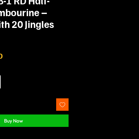
-1 RD Half-
mbourine –
th 20 Jingles
Prix
0
Buy Now