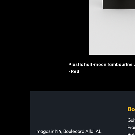
Plastic half-moon tambourine w
- Red
Bo
Gui
Pia
magasin N4, Boulecard Allal AL
Bat