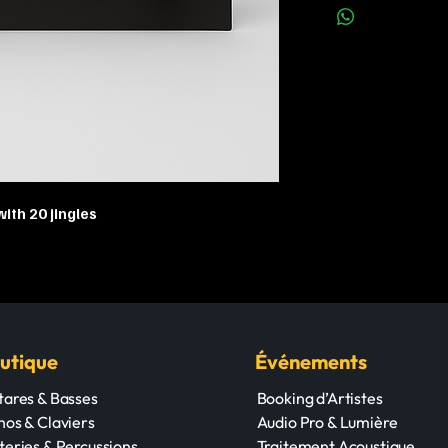
ith 20 jingles
utique
Événements
tares & Basses
Booking d’Artistes
nos & Claviers
Audio Pro & Lumière
teries & Percussions
Traitement Acoustique