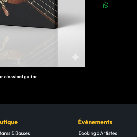
r classical guitar
utique
Événements
tares & Basses
Booking d’Artistes