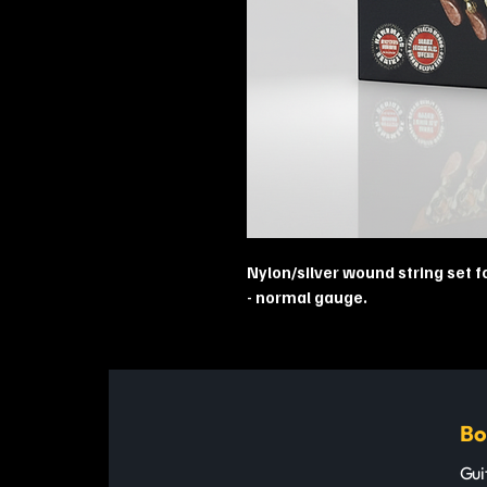
Nylon/silver wound string set fo
- normal gauge.
Bo
Gui