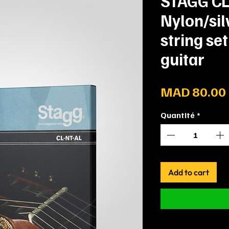
STAGG CL
Nylon/si
string set
guitar
MAD 80.00
Quantité
*
Add to cart