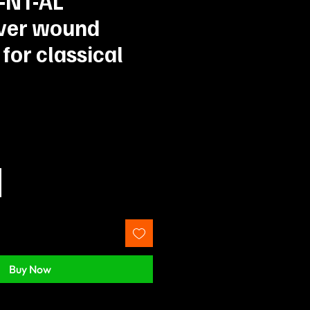
-NT-AL
lver wound
 for classical
Prix
Buy Now